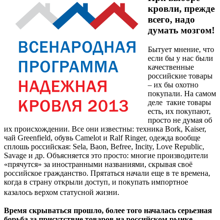
кровли, прежде
всего, надо
думать мозгом!
Бытует мнение, что
если бы у нас были
качественные
российские товары
– их бы охотно
покупали. На самом
деле такие товары
есть, их покупают,
просто не думая об
их происхождении. Все они известны: техника Bork, Kaiser,
чай Greenfield, обувь Camelot и Ralf Ringer, одежда вообще
сплошь российская: Sela, Baon, Befree, Incity, Love Republic,
Savage и др. Объясняется это просто: многие производители
«прячутся» за иностранными названиями, скрывая своё
российское гражданство. Прятаться начали еще в те времена,
когда в страну открыли доступ, и покупать импортное
казалось верхом статусной
жизни.
Время скрываться прошло, более того началась серьезная
борьба за присутствие товаров на российском рынке,