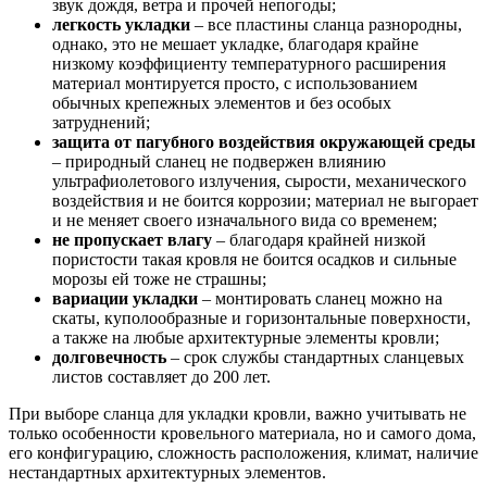
звук дождя, ветра и прочей непогоды;
легкость укладки
– все пластины сланца разнородны,
однако, это не мешает укладке, благодаря крайне
низкому коэффициенту температурного расширения
материал монтируется просто, с использованием
обычных крепежных элементов и без особых
затруднений;
защита от пагубного воздействия окружающей среды
– природный сланец не подвержен влиянию
ультрафиолетового излучения, сырости, механического
воздействия и не боится коррозии; материал не выгорает
и не меняет своего изначального вида со временем;
не пропускает влагу
– благодаря крайней низкой
пористости такая кровля не боится осадков и сильные
морозы ей тоже не страшны;
вариации укладки
– монтировать сланец можно на
скаты, куполообразные и горизонтальные поверхности,
а также на любые архитектурные элементы кровли;
долговечность
– срок службы стандартных сланцевых
листов составляет до 200 лет.
При выборе сланца для укладки кровли, важно учитывать не
только особенности кровельного материала, но и самого дома,
его конфигурацию, сложность расположения, климат, наличие
нестандартных архитектурных элементов.