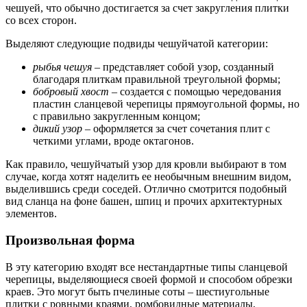
чешуей, что обычно достигается за счет закругления плитки
со всех сторон.
Выделяют следующие подвиды чешуйчатой категории:
рыбья чешуя
– представляет собой узор, созданный
благодаря плиткам правильной треугольной формы;
бобровый хвост
– создается с помощью чередования
пластин сланцевой черепицы прямоугольной формы, но
с правильно закругленным концом;
дикий узор
– оформляется за счет сочетания плит с
четкими углами, вроде октагонов.
Как правило, чешуйчатый узор для кровли выбирают в том
случае, когда хотят наделить ее необычным внешним видом,
выделившись среди соседей. Отлично смотрится подобный
вид сланца на фоне башен, шпиц и прочих архитектурных
элементов.
Произвольная форма
В эту категорию входят все нестандартные типы сланцевой
черепицы, выделяющиеся своей формой и способом обрезки
краев. Это могут быть пчелиные соты – шестиугольные
плитки с ровными краями, ромбовидные материалы,