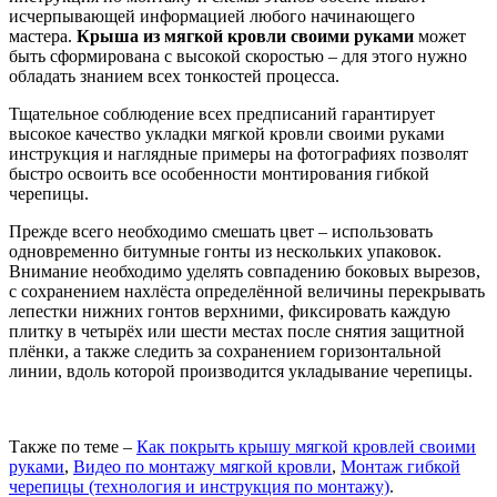
исчерпывающей информацией любого начинающего
мастера.
Крыша из мягкой кровли своими руками
может
быть сформирована с высокой скоростью – для этого нужно
обладать знанием всех тонкостей процесса.
Тщательное соблюдение всех предписаний гарантирует
высокое качество укладки мягкой кровли своими руками
инструкция и наглядные примеры на фотографиях позволят
быстро освоить все особенности монтирования гибкой
черепицы.
Прежде всего необходимо смешать цвет – использовать
одновременно битумные гонты из нескольких упаковок.
Внимание необходимо уделять совпадению боковых вырезов,
с сохранением нахлёста определённой величины перекрывать
лепестки нижних гонтов верхними, фиксировать каждую
плитку в четырёх или шести местах после снятия защитной
плёнки, а также следить за сохранением горизонтальной
линии, вдоль которой производится укладывание черепицы.
Также по теме –
Как покрыть крышу мягкой кровлей своими
руками
,
Видео по монтажу мягкой кровли
,
Монтаж гибкой
черепицы (технология и инструкция по монтажу)
.