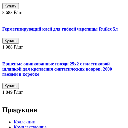
Купить
8 683 ₽
/шт
Герметизирующий клей для гибкой черепицы Ruflex 5л
Купить
1 988 ₽
/шт
Ершеные оцинкованные гвозди 25x2 с пластиковой
шляпкой для крепления синтетических ковров, 2000
гвоздей в коробке
Купить
1 849 ₽
/шт
Продукция
Коллекции
Комплектующие