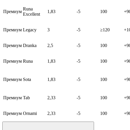
Runa
Премиум
1,83
-5
100
+9
Excellent
Премиум
Legacy
3
-5
≥120
+1
Премиум
Dranka
2,5
-5
100
+9
Премиум
Runa
1,83
-5
100
+9
Премиум
Sota
1,83
-5
100
+9
Премиум
Tab
2,33
-5
100
+9
Премиум
Ornami
2,33
-5
100
+9