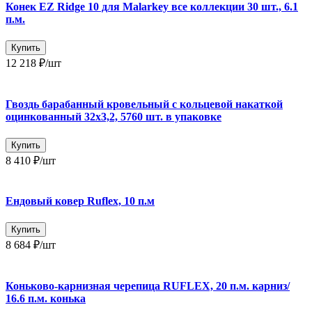
Конек EZ Ridge 10 для Malarkey все коллекции 30 шт., 6.1
п.м.
Купить
12 218 ₽
/шт
Гвоздь барабанный кровельный с кольцевой накаткой
оцинкованный 32х3,2, 5760 шт. в упаковке
Купить
8 410 ₽
/шт
Ендовый ковер Ruflex, 10 п.м
Купить
8 684 ₽
/шт
Коньково-карнизная черепица RUFLEX, 20 п.м. карниз/
16.6 п.м. конька