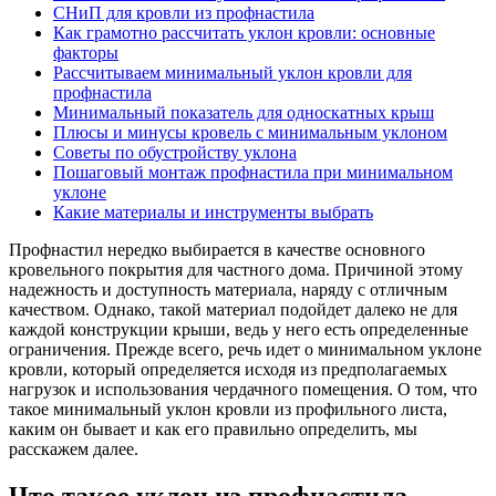
СНиП для кровли из профнастила
Как грамотно рассчитать уклон кровли: основные
факторы
Рассчитываем минимальный уклон кровли для
профнастила
Минимальный показатель для односкатных крыш
Плюсы и минусы кровель с минимальным уклоном
Советы по обустройству уклона
Пошаговый монтаж профнастила при минимальном
уклоне
Какие материалы и инструменты выбрать
Профнастил нередко выбирается в качестве основного
кровельного покрытия для частного дома. Причиной этому
надежность и доступность материала, наряду с отличным
качеством. Однако, такой материал подойдет далеко не для
каждой конструкции крыши, ведь у него есть определенные
ограничения. Прежде всего, речь идет о минимальном уклоне
кровли, который определяется исходя из предполагаемых
нагрузок и использования чердачного помещения. О том, что
такое минимальный уклон кровли из профильного листа,
каким он бывает и как его правильно определить, мы
расскажем далее.
Что такое уклон из профнастила