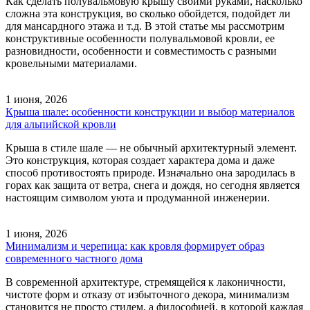
Как сделать полувальмовую крышу своими руками, насколько
сложна эта конструкция, во сколько обойдется, подойдет ли
для мансардного этажа и т.д. В этой статье мы рассмотрим
конструктивные особенности полувальмовой кровли, ее
разновидности, особенности и совместимость с разными
кровельными материалами.
1 июня, 2026
Крыша шале: особенности конструкции и выбор материалов
для альпийской кровли
Крыша в стиле шале — не обычный архитектурный элемент.
Это конструкция, которая создает характера дома и даже
способ противостоять природе. Изначально она зародилась в
горах как защита от ветра, снега и дождя, но сегодня является
настоящим символом уюта и продуманной инженерии.
1 июня, 2026
Минимализм и черепица: как кровля формирует образ
современного частного дома
В современной архитектуре, стремящейся к лаконичности,
чистоте форм и отказу от избыточного декора, минимализм
становится не просто стилем, а философией, в которой каждая