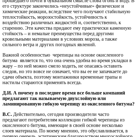
прошедшего почти в буквальном смысле слова огонь и воду. В
его структуре закончились «неустойчивые» физические и
химические реакции, вследствие чего получают стабильную
теплостойкость, морозостойкость, устойчивость к
воздействию различных жидкостей и, соответственно, к
старению. Эти качества придают ему практически каменную
стойкость – и немалые преимущества перед другими
кровельными материалами в условиях мороза, а также
сильного ветра и других погодных явлений.
Важной особенностью черепицы на основе окисленного
битума является то, что она очень удобна во время укладки в
жару – по ней можно смело ходить, не опасаясь оставить
следов, но это вовсе не означает, что вы ее не запачкаете до
сдачи объекта, поэтому монтажники временные трапы и
настилы стараются применять всегда.
Д.И. А почему в последнее время все больше компаний
предлагают так называемую двухслойную или
ламинированную гибкую черепицу из окисленного битума?
В.С.
Действительно, сегодня производители часто
предлагают потребителям коллекции гибкой черепицы из
окисленного битума, имеющие в своей основе несколько
слоев материала. По моему мнению, это обуславливается, в
первую очередь, эстетическим благородством многослойного