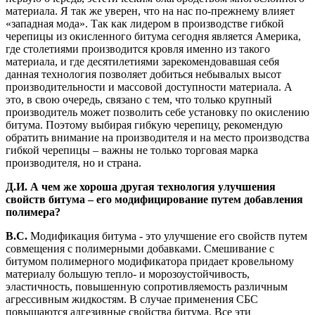
материала. Я так же уверен, что на нас по-прежнему влияет
«западная мода». Так как лидером в производстве гибкой
черепицы из окисленного битума сегодня является Америка,
где столетиями производится кровля именно из такого
материала, и где десятилетиями зарекомендовавшая себя
данная технология позволяет добиться небывалых высот
производительности и массовой доступности материала. А
это, в свою очередь, связано с тем, что только крупный
производитель может позволить себе установку по окислению
битума. Поэтому выбирая гибкую черепицу, рекомендую
обратить внимание на производителя и на место производства
гибкой черепицы – важны не только торговая марка
производителя, но и страна.
Д.И. А чем же хороша другая технология улучшения
свойств битума – его модифицирование путем добавления
полимера?
В.С.
Модификация битума - это улучшение его свойств путем
совмещения с полимерными добавками. Смешивание с
битумом полимерного модификатора придает кровельному
материалу большую тепло- и морозоустойчивость,
эластичность, повышенную сопротивляемость различным
агрессивным жидкостям. В случае применения СБС
повышаются адгезивные свойства битума. Все эти