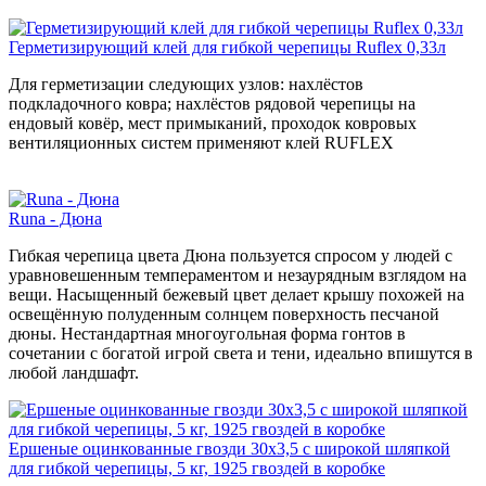
Герметизирующий клей для гибкой черепицы Ruflex 0,33л
Для герметизации следующих узлов: нахлёстов
подкладочного ковра; нахлёстов рядовой черепицы на
ендовый ковёр, мест примыканий, проходок ковровых
вентиляционных систем применяют клей RUFLEX
Runa - Дюна
Гибкая черепица цвета Дюна пользуется спросом у людей с
уравновешенным темпераментом и незаурядным взглядом на
вещи. Насыщенный бежевый цвет делает крышу похожей на
освещённую полуденным солнцем поверхность песчаной
дюны. Нестандартная многоугольная форма гонтов в
сочетании с богатой игрой света и тени, идеально впишутся в
любой ландшафт.
Ершеные оцинкованные гвозди 30x3,5 с широкой шляпкой
для гибкой черепицы, 5 кг, 1925 гвоздей в коробке