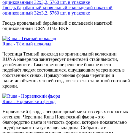
Гвоздь барабанный кровельный с кольцевой накаткой
оцинкованный 32х3,2, 5760 шт. в упаковке
Гвоздь кровельный барабанный с кольцевой накаткой
оцинкованный ICRN 31/32 BKR
Runa - Тёмный шоколад
Черепица Темный шоколад из оригинальной коллекции
RUNA наверняка заинтересует ценителей стабильности,
устойчивости. Такое цветовое решение больше всего
подойдёт людям состоявшимся, ощущающим уверенность в
собственных силах. Прямоугольная форма черепицы и
наличие объемных теней создают эффект старинной гонтовой
кровли.
Runa - Норвежский фьорд
Норвежский фьорд - неординарный микс из серых и красных
оттенков. Черепица Runa Норвежский фьорд - это
благородство цвета и четкость формы, которые показательно
подчёркивают статус владельца дома. Собранная из
множества многоугольников, кровля с этим цветовым