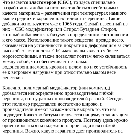
Что касается
эластомеров (СБС)
, то здесь специально
разработанная добавка позволяет добиться необходимых
качеств материала – размягчения при температурах намного
выше средних и хорошей пластичности черепицы. Такие
добавки используются уже с 1965 года. Самый известный из
них – СБС-модификатор или Стирол-Бутадиен-Стирол,
который добавляется к битуму в определенном соотношении
к его массе. Использование такого вещества, прежде всего,
сказывается на устойчивости покрытия к деформациям за счет
высокой эластичности. СБС-материалы являются более
морозостойкими, а также позволяет гонтам легко склеиваться
между собой, что обеспечивает не только
водонепроницаемость кровли в целом, но и ее устойчивость
ее к ветровым нагрузкам при относительно малом весе
лепестков.
Конечно, полимерный модификатор (или компаунд)
добавляется непосредственно производителем гибкой
черепицы, и он у разных производителей разный. Сегодня
этот полимер представлен достаточно широко, и
производители имеют возможность выбрать то, что им
подходит. Качество битума получается напрямую зависящим
от производителя конечного продукта. Поэтому здесь нужно
ориентироваться на надежность производителя гибкой
черепицы. Важно, какую гарантию дает производитель на