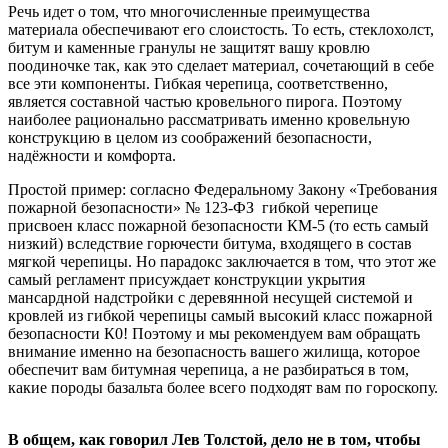
Речь идет о том, что многочисленные преимущества
материала обеспечивают его слоистость. То есть, стеклохолст,
битум и каменные гранулы не защитят вашу кровлю
поодиночке так, как это сделает материал, сочетающий в себе
все эти компоненты. Гибкая черепица, соответственно,
является составной частью кровельного пирога. Поэтому
наиболее рационально рассматривать именно кровельную
конструкцию в целом из соображений безопасности,
надёжности и комфорта.
Простой пример: согласно Федеральному Закону «Требования
пожарной безопасности» № 123-ФЗ гибкой черепице
присвоен класс пожарной безопасности КМ-5 (то есть самый
низкий) вследствие горючести битума, входящего в состав
мягкой черепицы. Но парадокс заключается в том, что этот же
самый регламент присуждает конструкции укрытия
мансардной надстройки с деревянной несущей системой и
кровлей из гибкой черепицы самый высокий класс пожарной
безопасности К0! Поэтому и мы рекомендуем вам обращать
внимание именно на безопасность вашего жилища, которое
обеспечит вам битумная черепица, а не разбираться в том,
какие породы базальта более всего подходят вам по гороскопу.
В общем, как говорил Лев Толстой, дело не в том, чтобы