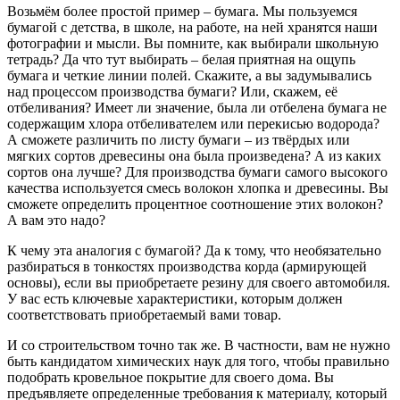
Возьмём более простой пример – бумага. Мы пользуемся
бумагой с детства, в школе, на работе, на ней хранятся наши
фотографии и мысли. Вы помните, как выбирали школьную
тетрадь? Да что тут выбирать – белая приятная на ощупь
бумага и четкие линии полей. Скажите, а вы задумывались
над процессом производства бумаги? Или, скажем, её
отбеливания? Имеет ли значение, была ли отбелена бумага не
содержащим хлора отбеливателем или перекисью водорода?
А сможете различить по листу бумаги – из твёрдых или
мягких сортов древесины она была произведена? А из каких
сортов она лучше? Для производства бумаги самого высокого
качества используется смесь волокон хлопка и древесины. Вы
сможете определить процентное соотношение этих волокон?
А вам это надо?
К чему эта аналогия с бумагой? Да к тому, что необязательно
разбираться в тонкостях производства корда (армирующей
основы), если вы приобретаете резину для своего автомобиля.
У вас есть ключевые характеристики, которым должен
соответствовать приобретаемый вами товар.
И со строительством точно так же. В частности, вам не нужно
быть кандидатом химических наук для того, чтобы правильно
подобрать кровельное покрытие для своего дома. Вы
предъявляете определенные требования к материалу, который