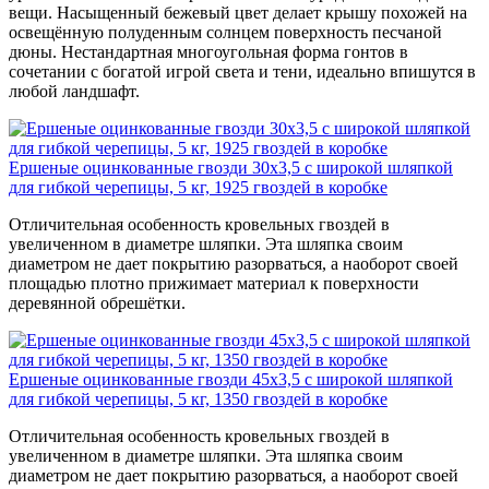
вещи. Насыщенный бежевый цвет делает крышу похожей на
освещённую полуденным солнцем поверхность песчаной
дюны. Нестандартная многоугольная форма гонтов в
сочетании с богатой игрой света и тени, идеально впишутся в
любой ландшафт.
Ершеные оцинкованные гвозди 30x3,5 с широкой шляпкой
для гибкой черепицы, 5 кг, 1925 гвоздей в коробке
Отличительная особенность кровельных гвоздей в
увеличенном в диаметре шляпки. Эта шляпка своим
диаметром не дает покрытию разорваться, а наоборот своей
площадью плотно прижимает материал к поверхности
деревянной обрешётки.
Ершеные оцинкованные гвозди 45x3,5 с широкой шляпкой
для гибкой черепицы, 5 кг, 1350 гвоздей в коробке
Отличительная особенность кровельных гвоздей в
увеличенном в диаметре шляпки. Эта шляпка своим
диаметром не дает покрытию разорваться, а наоборот своей